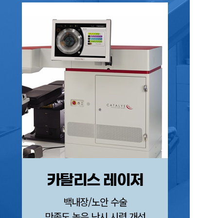
카탈리스 레이저
FEM
백내장/노안 수술
만족도 높은 난시 시력 개선
각막손상