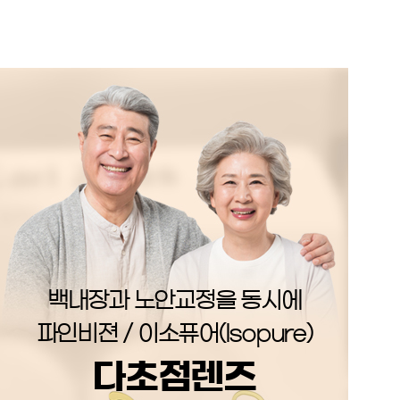
백내장과 노안교정을 동시에
파인비젼 / 이소퓨어(Isopure)
다초점렌즈